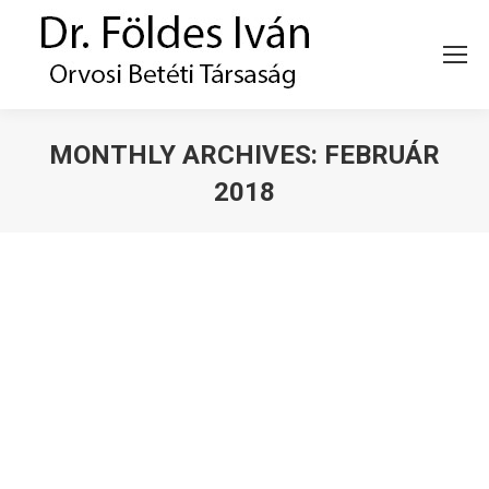
MONTHLY ARCHIVES:
FEBRUÁR
2018
You are here:
Vírushepatitis interferon-alfa kezelése
során fellépő pajzsmirigybetegségek
Cikkek, interjúk
By
Dr. Földes Iván
február 26, 2018
Orvosi Hetilap 2004. 145. évfolyam, 23. szám, 1211–
1216. Vírushepatitis interferon-alfa kezelése során